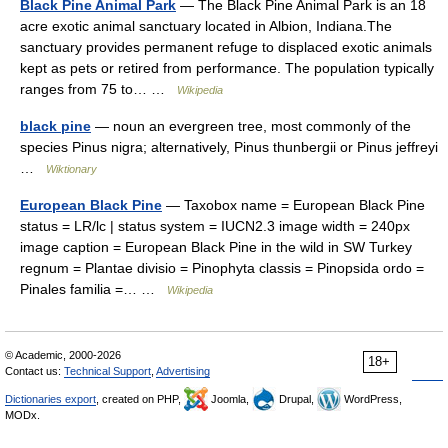
Black Pine Animal Park
— The Black Pine Animal Park is an 18
acre exotic animal sanctuary located in Albion, Indiana.The
sanctuary provides permanent refuge to displaced exotic animals
kept as pets or retired from performance. The population typically
ranges from 75 to… …
Wikipedia
black pine
— noun an evergreen tree, most commonly of the
species Pinus nigra; alternatively, Pinus thunbergii or Pinus jeffreyi
…
Wiktionary
European Black Pine
— Taxobox name = European Black Pine
status = LR/lc | status system = IUCN2.3 image width = 240px
image caption = European Black Pine in the wild in SW Turkey
regnum = Plantae divisio = Pinophyta classis = Pinopsida ordo =
Pinales familia =… …
Wikipedia
© Academic, 2000-2026
18+
Contact us:
Technical Support
,
Advertising
Dictionaries export
, created on PHP,
Joomla,
Drupal,
WordPress,
MODx.