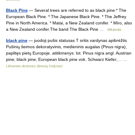
Black Pine
— Several trees are referred to as black pine:* The
European Black Pine. * The Japanese Black Pine. * The Jeffrey
Pine in North America. * Matai, a New Zealand conifer. * Miro, also
a New Zealand conifer.The band The Black Pine …
Wikipedia
black pine
— juodoji pušis statusas T sritis vardynas apibrėžtis
Pušinių šeimos dekoratyvinis, medieninis augalas (Pinus nigra),
paplitęs pietų Europoje. atitikmenys: lot. Pinus nigra angl. Austrian
pine; black pine; European black pine vok. Schwarz Kiefer;… …
Lithuanian dictionary (lietuvių žodynas)