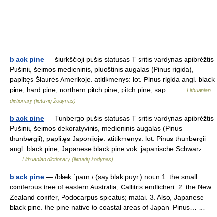
black pine
— šiurkščioji pušis statusas T sritis vardynas apibrėžtis
Pušinių šeimos medieninis, pluoštinis augalas (Pinus rigida),
paplitęs Šiaurės Amerikoje. atitikmenys: lot. Pinus rigida angl. black
pine; hard pine; northern pitch pine; pitch pine; sap… …
Lithuanian
dictionary (lietuvių žodynas)
black pine
— Tunbergo pušis statusas T sritis vardynas apibrėžtis
Pušinių šeimos dekoratyvinis, medieninis augalas (Pinus
thunbergii), paplitęs Japonijoje. atitikmenys: lot. Pinus thunbergii
angl. black pine; Japanese black pine vok. japanische Schwarz…
…
Lithuanian dictionary (lietuvių žodynas)
black pine
— /blæk ˈpaɪn / (say blak puyn) noun 1. the small
coniferous tree of eastern Australia, Callitris endlicheri. 2. the New
Zealand conifer, Podocarpus spicatus; matai. 3. Also, Japanese
black pine. the pine native to coastal areas of Japan, Pinus… …