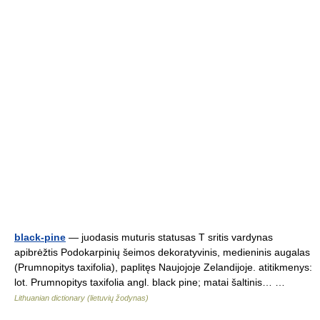
black-pine
— juodasis muturis statusas T sritis vardynas
apibrėžtis Podokarpinių šeimos dekoratyvinis, medieninis augalas
(Prumnopitys taxifolia), paplitęs Naujojoje Zelandijoje. atitikmenys:
lot. Prumnopitys taxifolia angl. black pine; matai šaltinis… …
Lithuanian dictionary (lietuvių žodynas)