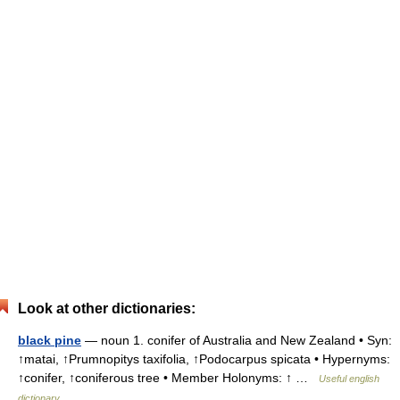
Look at other dictionaries:
black pine
— noun 1. conifer of Australia and New Zealand • Syn:
↑matai, ↑Prumnopitys taxifolia, ↑Podocarpus spicata • Hypernyms:
↑conifer, ↑coniferous tree • Member Holonyms: ↑ …
Useful english
dictionary