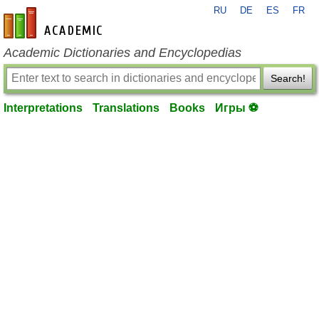
RU
DE
ES
FR
en-academic.com
Academic Dictionaries and Encyclopedias
Search!
Interpretations
Translations
Books
Игры ⚽