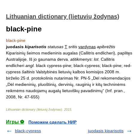
Lithuanian dictionary (lietuvių žodynas)
black-pine
black-pine
juodasis
kiparisotis
statusas
T
sritis
vardynas
apibrėžtis
Kiparisinių šeimos medieninis augalas (Callitris endlicheri), paplitęs
Australijoje. Iš jo gaunama derva.
atitikmenys
:
lot.
Callitris
endlicheri
angl.
black cypress-pine; black-cypress; black-pine; red-
cypress
šaltinis
Valstybinės lietuvių kalbos komisijos 2008 m.
birželio 25 d. protokolinis nutarimas Nr. PN-5 „Dėl rekomendacijos
„Dėl medieninių, pluoštinių, dervinių, rauginių ir kitų techninėms
reikmėms naudojamų augalų lietuviškų pavadinimų“ (Inf. pran.,
2008, Nr. 47-655)
Lithuanian dictionary (lietuvių žodynas)
.
2015
.
Игры ⚽
Поможем сделать НИР
black-cypress
juodasis kiparisotis